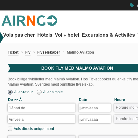
B
local_offer
Vols pas cher
Hôtels
Vol + hotel
Excursions & Activités
Ticket
Fly
Flyselskaber
Malmö Aviation
BOOK FLY MED MALMÖ AVIATION
Book billige flybilletter med Malmö Aviation. Hos Ticket booker du enkelt fly m
Malmö Aviation, Sveriges mest punktlige flyselskab.
Aller-retour
Aller simple
De >> À
Date
Heure
Vols directs uniquement